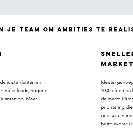
n je team om ambities te real
i
snelle
marke
de juiste klanten en
Ideeën genoeg 
ert meer leads, hogere
1000 bloemen l
 klanten op. Meer
de markt. Ritme
prioritering di
gedisciplineer
betrouwbare le