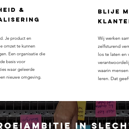
eid &
Blije 
alisering
klante
id. Je product en
Wij werken sam
je omzet te kunnen
zelfsturend ve
gen. Een organisatie die
los te laten en
 de basis voor
verantwoordeli
ties waar geleerde
waarin mensen 
 een nieuwe omgeving.
leren. Dat geef
oeiambitie in slech