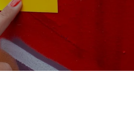
Boek: stilstaan
om te groeien
nu te koop!
Lees meer