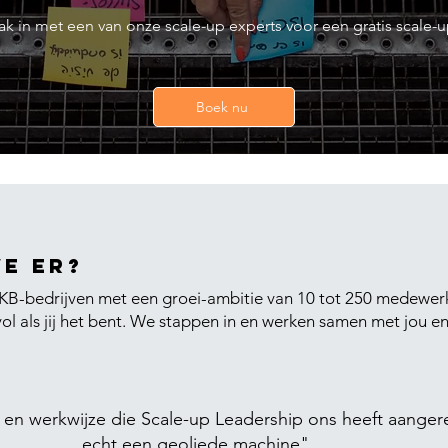
aak in met een van onze scale-up experts voor een gratis scale-u
Boek nu
we er?
-bedrijven met een groei-ambitie van 10 tot 250 medewerkers
ol als jij het bent. We stappen in
en werken samen met jou en
 en werkwijze die Scale-up Leadership ons heeft aangere
echt een geoliede machine"