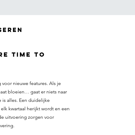
iseren
re time to
t
voor nieuwe features. Als je
aat bloeien… gaat er niets naar
 is alles. Een duidelijke
e elk kwartaal herijkt wordt en een
de uitvoering zorgen voor
vering.