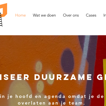
Home
Wat we doen
Over ons
Cases
I
iseer duurzame g
in je hoofd en agenda omdat je de
overlaten aan je team.