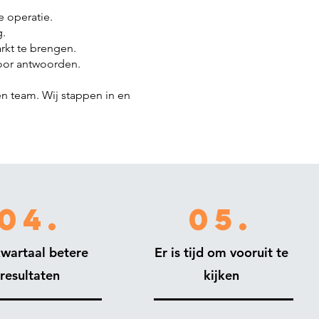
e operatie.
g.
arkt te brengen.
voor antwoorden.
en team. Wij stappen in en
04.
05.
kwartaal betere
Er is tijd om vooruit te
resultaten
kijken