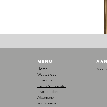
Menu
Aan
Home
Maak s
Wat we doen
Over ons
Cases & inspiratie
Investeerders
Algemene
voorwaarden