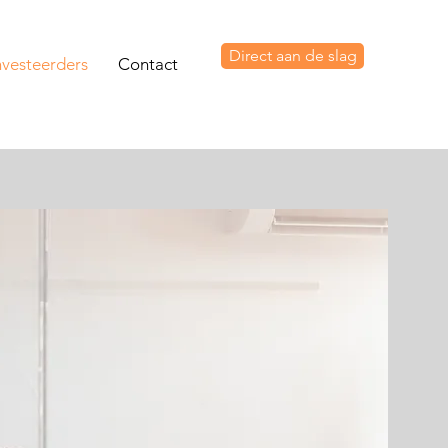
Direct aan de slag
nvesteerders
Contact