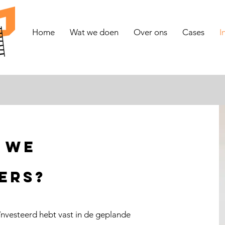
Home
Wat we doen
Over ons
Cases
I
 we
ers?
ïnvesteerd hebt vast in de geplande