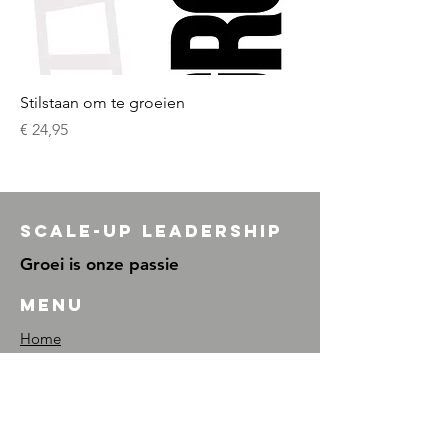
Stilstaan om te groeien
Prijs
€ 24,95
Scale-Up Leadership
Groei is onze passie
Menu
Home
Wat we doen
Over ons
Cases & inspiratie
Investeerders